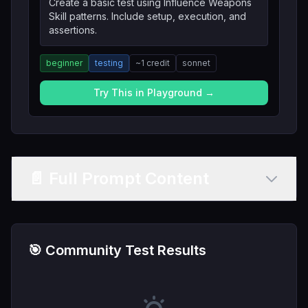
Create a basic test using Influence Weapons
Skill patterns. Include setup, execution, and
assertions.
beginner
testing
~
1
credit
sonnet
Try This in Playground →
📄 Full Prompt Content
🎯 Community Test Results