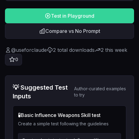
Test in Playground
Compare vs No Prompt
@
useforclaude
2
total downloads
2
this week
0
💡 Suggested Test
Author-curated examples
to try
Inputs
🧪
Basic Influence Weapons Skill test
Create a simple test following the guidelines