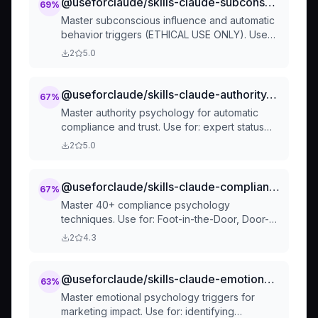
@useforclaude/skills-claude-subconscious-triggers-skill
69
%
Master subconscious influence and automatic
behavior triggers (ETHICAL USE ONLY). Use
for: priming effects, implicit associations,
2
5.0
pattern recognition, Gestalt principles,
color/sound psychology, automatic
processing, and ethical persuasion
@useforclaude/skills-claude-authority-positioning-skill
67
%
architecture.. Also use for Thai keywords
Master authority psychology for automatic
"จิตวิทยา", "พฤติกรรม", "จิตวิทยาผู้บริโภค",
compliance and trust. Use for: expert status
"จิตวิทยาการตลาด", "ประสาท", "สมอง", "เคมี
building, credential strategies, media authority,
2
5.0
สมอง", "ระบบประสาท", "neuromarketing",
third-party validation, authority symbols,
"โน้มน้าว", "ชักจูง", "ทำให้เชื่อ", "การโน้มน้าว
thought leadership, authority transfer
ใจ", "influence
techniques, and crisis management. Also use
@useforclaude/skills-claude-compliance-techniques-skill
67
%
for Thai keywords "สร้างความน่าเชื่อถือ",
Master 40+ compliance psychology
"สร้างอำนาจ", "ผู้เชี่ยวชาญ", "ความเป็นผู้นำ",
techniques. Use for: Foot-in-the-Door, Door-
"สร้างภาพลักษณ์ผู้เชี่ยวชาญ", "คนเชื่อถือ", "มี
in-the-Face, That's-Not-All, Low-Ball
2
4.3
อำนาจ", "thought leader", "ผู้นำทางความคิด",
technique, sequential requests, request
"สื่อออก", "สัมภาษณ์สื่อ", "เซเลบ", "คนดัง",
framing, and ethical compliance strategies.
"influencer", "ยืนยันจากบุคคลที่สาม", "ผู้
Also use for Thai keywords "เทคนิคการ
@useforclaude/skills-claude-emotional-triggers-skill
63
%
เชี่ยวชาญด้าน", "ครูบาอาจารย์".
ยินยอม", "ให้ยอมรับ", "compliance", "Foot-in-
Master emotional psychology triggers for
the-Door", "Door-in-the-Face", "That's-Not-
marketing impact. Use for: identifying