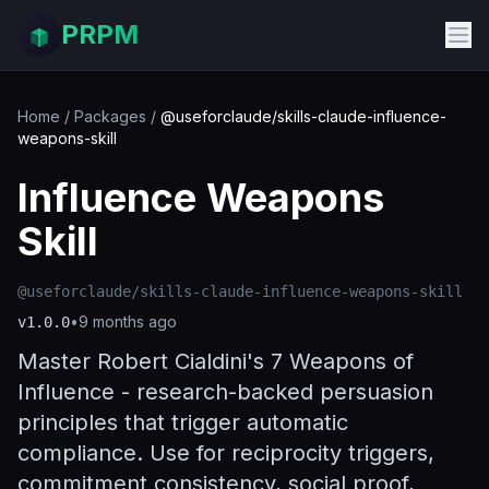
PRPM
Home
/
Packages
/
@useforclaude/skills-claude-influence-
weapons-skill
Influence Weapons
Skill
@useforclaude/skills-claude-influence-weapons-skill
•
9 months ago
v
1.0.0
Master Robert Cialdini's 7 Weapons of
Influence - research-backed persuasion
principles that trigger automatic
compliance. Use for reciprocity triggers,
commitment consistency, social proof,