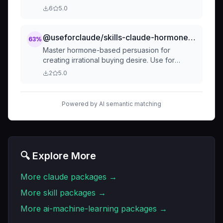
All", "Low-Ball", "ขอแบบต่อเนื่อง", "กรอบการ
emotional hot buttons, crafting emotionally
6
5.0
ขอ", "โน้มน้าวใจ", "ให้ตกลง", "ให้ซื้อ", "ให้ทำ
resonant messages, using
ตาม", "จิตวิทยาการโน้มน้าว", "เทคนิคขาย", "ให้
fear/hope/anger/joy strategically, emotional
ลูกค้ายอม", "ปิดการขาย".
story arcs, empathy building, desire
@useforclaude/skills-claude-hormone-hijacking-skill
63
%
amplification, hormone-based triggers
Master hormone-based persuasion for
(adrenaline, testosterone, phenylethylamine,
creating irrational buying desire. Use for
GABA), hormone stacking, scientific emotion
hormone triggers, dopamine manipulation,
2
5.0
triggering, and ethical emotional persuasion in
cortisol urgency, oxytocin bonding, serotonin
copywriting and content.. Also use for Thai
status, adrenaline excitement, multi-hormone
keywords "อารมณ์", "ความรู้สึก", "กระตุ้น
stacking, neuromarketing quantification,
Powered by AI semantic matching
อารมณ์", "เข้าถึงอารมณ์", "โดนใจ", "สะเทือน
buying psychology, sales psychology, high-
อารมณ์", "จุดอ่อน", "สัมผัสใจ", "กระตุ้น",
converting copywriting, irrational desire
"ฮอร์โมน", "โดปามีน", "คอร์ติซอล", "อะดรีนา
creation. Also use for Thai keywords
ลีน", "จิตวิทยา", "อารมณ์ลูกค้า
"ฮอร์โมน", "กระตุ้นฮอร์โมน", "โดปามีน", "คอร์ติ
ซอล", "ออกซิโตซิน", "เซโรโทนิน", "อะดรีนา
🔍 Explore More
ลีน", "สารเคมีสมอง", "ขาย", "copy", "เขียน
ขาย", "การตลาด", "โฆษณา", "อดใจไม่ได้", "ตัว
More
claude
packages →
สั่น", "กลัวพลาด", "ต้องซื้อ", "neuromarketing",
"จิตวิทยาการขาย", "กระตุ้นความต้องการ", "ความ
More
skill
packages →
ปรารถนา".
More
ai-machine-learning
packages →